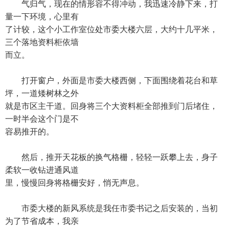
气归气，现在的情形容不得冲动，我迅速冷静下来，打
量一下环境，心里有
了计较，这个小工作室位处市委大楼六层，大约十几平米，
三个落地资料柜依墙
而立。
打开窗户，外面是市委大楼西侧，下面围绕着花台和草
坪，一道矮树林之外
就是市区主干道。回身将三个大资料柜全部推到门后堵住，
一时半会这个门是不
容易推开的。
然后，推开天花板的换气格栅，轻轻一跃攀上去，身子
柔软一收钻进通风道
里，慢慢回身将格栅安好，悄无声息。
市委大楼的新风系统是我任市委书记之后安装的，当初
为了节省成本，我亲