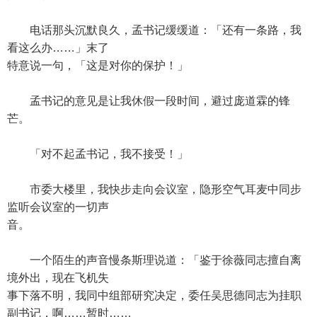
电话那头沉默良久，孟书记缓缓道：「还有一条路，我
看这么办……」末了
特意说一句，「这是对你的保护！」
孟书记的意见是让我休假一段时间，避过庞道霖的锋
芒。
「对不起孟书记，我不接受！」
市委大楼里，我快步走向会议室，隐形空气耳麦中同步
监听会议室的一切声
音。
一个陌生的声音慢条斯理说道：「鉴于徐薇同志擅自离
境外出，现在飞机失
事下落不明，我同中组部研究决定，委任吴思德同志为挂职
副书记，啊……暂时……