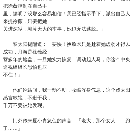
把徐薇控制在自己手
里，摆明了没那么容易相信！我已经指示手下，派出自己人
来提徐薇，只要把她
关进深狱，就算天大的本事，她也无法逃脱。」
黎太阳提醒道：「要快！换脸术只是趁着她虚弱才得以
成功，月海是徐薇经
营多年的地盘，一旦她实力恢复，调动起人马，你这个中央
巡视组组长恐怕也压
不住！」
他们说话间，我一动不动，收缩浑身气息，这个黎太阳
感官敏锐，不逊于我，
千万不要被她发现。
门外传来夏小青急促的声音：「老大，那个女人……跑
了……」