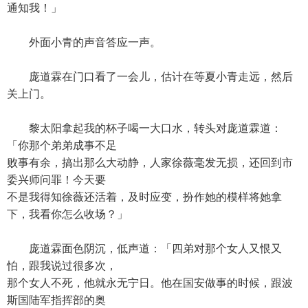
通知我！」
外面小青的声音答应一声。
庞道霖在门口看了一会儿，估计在等夏小青走远，然后
关上门。
黎太阳拿起我的杯子喝一大口水，转头对庞道霖道：
「你那个弟弟成事不足
败事有余，搞出那么大动静，人家徐薇毫发无损，还回到市
委兴师问罪！今天要
不是我得知徐薇还活着，及时应变，扮作她的模样将她拿
下，我看你怎么收场？」
庞道霖面色阴沉，低声道：「四弟对那个女人又恨又
怕，跟我说过很多次，
那个女人不死，他就永无宁日。他在国安做事的时候，跟波
斯国陆军指挥部的奥