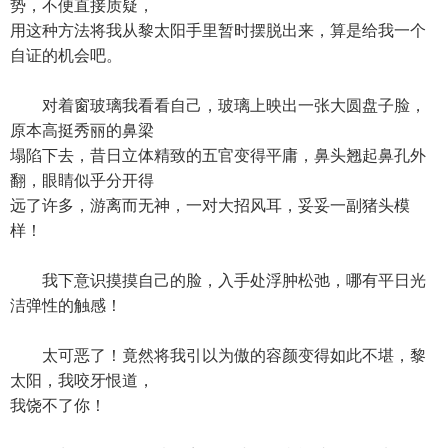
势，不便直接质疑，
用这种方法将我从黎太阳手里暂时摆脱出来，算是给我一个
自证的机会吧。
对着窗玻璃我看看自己，玻璃上映出一张大圆盘子脸，
原本高挺秀丽的鼻梁
塌陷下去，昔日立体精致的五官变得平庸，鼻头翘起鼻孔外
翻，眼睛似乎分开得
远了许多，游离而无神，一对大招风耳，妥妥一副猪头模
样！
我下意识摸摸自己的脸，入手处浮肿松弛，哪有平日光
洁弹性的触感！
太可恶了！竟然将我引以为傲的容颜变得如此不堪，黎
太阳，我咬牙恨道，
我饶不了你！