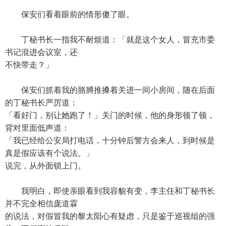
保安们看着眼前的情形傻了眼。
丁秘书长一指我不耐烦道：「就是这个女人，冒充市委
书记混进会议室，还
不快带走？」
保安们抓着我的胳膊推搡着关进一间小房间，随在后面
的丁秘书长严厉道：
「看好门，别让她跑了！」关门的时候，他的身形顿了顿，
背对里面低声道：
「我已经给公安局打电话，十分钟后警方会来人，到时候是
真是假应该有个说法。」
说完，从外面锁上门。
我明白，即使亲眼看到我容貌有变，李主任和丁秘书长
并不完全相信庞道霖
的说法，对假冒我的黎太阳心有疑虑，只是鉴于巡视组的强