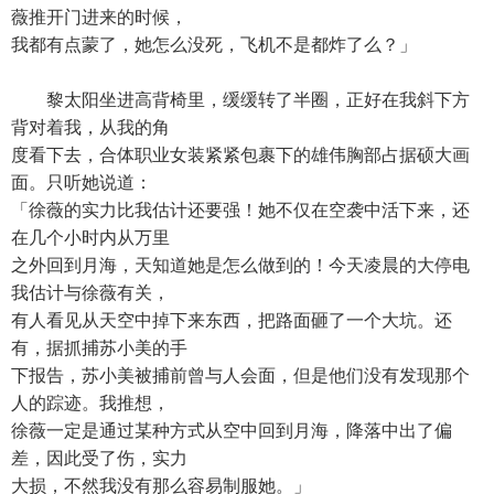
薇推开门进来的时候，
我都有点蒙了，她怎么没死，飞机不是都炸了么？」
黎太阳坐进高背椅里，缓缓转了半圈，正好在我斜下方
背对着我，从我的角
度看下去，合体职业女装紧紧包裹下的雄伟胸部占据硕大画
面。只听她说道：
「徐薇的实力比我估计还要强！她不仅在空袭中活下来，还
在几个小时内从万里
之外回到月海，天知道她是怎么做到的！今天凌晨的大停电
我估计与徐薇有关，
有人看见从天空中掉下来东西，把路面砸了一个大坑。还
有，据抓捕苏小美的手
下报告，苏小美被捕前曾与人会面，但是他们没有发现那个
人的踪迹。我推想，
徐薇一定是通过某种方式从空中回到月海，降落中出了偏
差，因此受了伤，实力
大损，不然我没有那么容易制服她。」