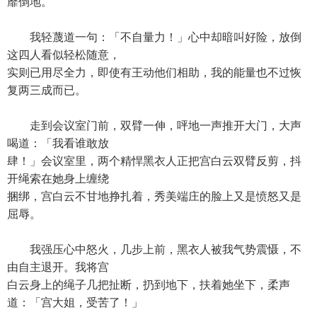
靡倒地。
我轻蔑道一句：「不自量力！」心中却暗叫好险，放倒
这四人看似轻松随意，
实则已用尽全力，即使有王动他们相助，我的能量也不过恢
复两三成而已。
走到会议室门前，双臂一伸，呯地一声推开大门，大声
喝道：「我看谁敢放
肆！」会议室里，两个精悍黑衣人正把宫白云双臂反剪，抖
开绳索在她身上缠绕
捆绑，宫白云不甘地挣扎着，秀美端庄的脸上又是愤怒又是
屈辱。
我强压心中怒火，几步上前，黑衣人被我气势震慑，不
由自主退开。我将宫
白云身上的绳子几把扯断，扔到地下，扶着她坐下，柔声
道：「宫大姐，受苦了！」