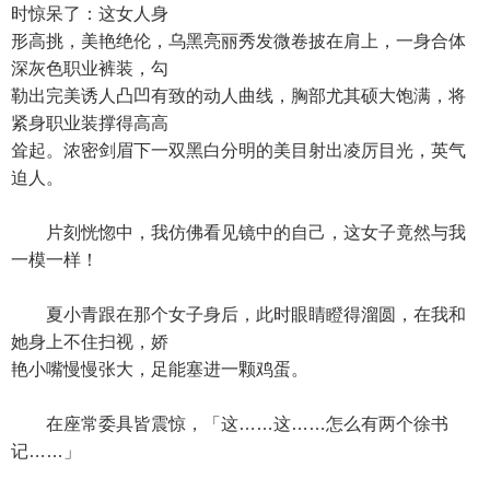
时惊呆了：这女人身
形高挑，美艳绝伦，乌黑亮丽秀发微卷披在肩上，一身合体
深灰色职业裤装，勾
勒出完美诱人凸凹有致的动人曲线，胸部尤其硕大饱满，将
紧身职业装撑得高高
耸起。浓密剑眉下一双黑白分明的美目射出凌厉目光，英气
迫人。
片刻恍惚中，我仿佛看见镜中的自己，这女子竟然与我
一模一样！
夏小青跟在那个女子身后，此时眼睛瞪得溜圆，在我和
她身上不住扫视，娇
艳小嘴慢慢张大，足能塞进一颗鸡蛋。
在座常委具皆震惊，「这……这……怎么有两个徐书
记……」