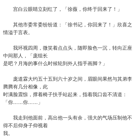
宫白云眼睛立刻红了，「徐薇，你终于回来了！」
其他市委常委纷纷道：「徐书记，你回来了！」欣喜之
情溢于言表。
我环视四周，微笑着点点头，随即脸色一沉，转向正座
中间那人，「庞组长
是吧？月海的事什么时候轮到外人指手画脚？」
庞道霖大约五十五到六十岁之间，眉眼间果然与其弟李
腾腾有几分相像，此
时满脸震惊，撑着椅子扶手站起来，指着我口齿不清道：
「你……你……」
我走到他面前，高出他一头有余，强大的气场压制他不
得不后仰身子仰视着
我。