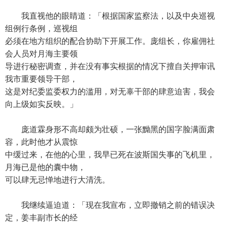
我直视他的眼睛道：「根据国家监察法，以及中央巡视
组例行条例，巡视组
必须在地方组织的配合协助下开展工作。庞组长，你雇佣社
会人员对月海主要领
导进行秘密调查，并在没有事实根据的情况下擅自关押审讯
我市重要领导干部，
这是对纪委监委权力的滥用，对无辜干部的肆意迫害，我会
向上级如实反映。」
庞道霖身形不高却颇为壮硕，一张黝黑的国字脸满面肃
容，此时他才从震惊
中缓过来，在他的心里，我早已死在波斯国失事的飞机里，
月海已是他的囊中物，
可以肆无忌惮地进行大清洗。
我继续逼迫道：「现在我宣布，立即撤销之前的错误决
定，姜丰副市长的经