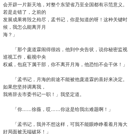
会开辟一片新天地，对整个东望省乃至全国都有示范意义。
若是走错了，之前的
发展成果将毁之殆尽，孟书记，你是知道的呀！这种关键时
候，我怎么能离开月
海？」
「那个庞道霖闹得很凶，他到中央告状，说你秘密监视
巡视工作，藐视中央
权威，包庇下属干部，你不离开月海，他恐怕不会干休！」
「孟书记，月海的前途不能被他庞道霖的喜好来决定。
如果您坚持调离我，
我将辞去市委书记一职！」我坚定道。
「你……徐薇，哎……你这是给我出难题啊！」
「孟书记，我并不想这样，可我不能眼睁睁看着月海大
好局面被无端破坏！」