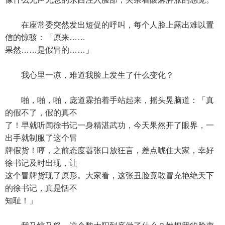
在座常委突然发出短促的呼叫，每个人脸上露出难以置
信的惊骇：「原来……
果然……是假冒的……」
我心里一凉，难道我脸上发生了什么变化？
啪，啪，啪，庞道霖拍着手站起来，摇头晃脑道：「真
的假不了，假的真不
了！早就听闻徐书记一身精湛武功，今天果然开了眼界，一
出手就制服了这个冒
牌假货！哼，之前态度嚣张口放狂言，差点唬住大家，幸好
徐书记及时出现，让
这个冒牌货现了原形。大家看，这张丑脸竟敢冒充艳绝天下
的徐书记，真是恬不
知耻！」