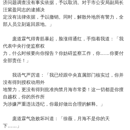
济问题调查没有事实依据，予以取消。对于市公安局副局长
汪紫盈同志的逮捕决
定没有法律依据，予以撤销。同时，解散外地所有警力，全
部人员立刻返回原地。」
庞道霖气得青筋暴起，脸涨得通红，手指着我道：「我
代表中央行使监察权
力，什么时候要向你报告？你妨碍监察工作，你……你要付
全部责任！」
我语气严厉道：「我已经跟中央直属部门核实过，你并
没有得到授权动用外
地警力，更没有得到批准拘禁月海市常委！这一切都是你擅
自越权，你的所作所
为涉嫌严重违法违纪，你最好做出合理的解释。」
庞道霖气急败坏叫道：「徐薇，月海不是你的天
下……」