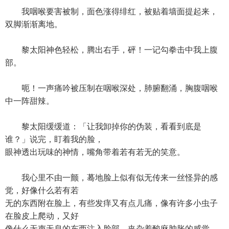
我咽喉要害被制，面色涨得绯红，被贴着墙面提起来，
双脚渐渐离地。
黎太阳神色轻松，腾出右手，砰！一记勾拳击中我上腹
部。
呃！一声痛吟被压制在咽喉深处，肺腑翻涌，胸腹咽喉
中一阵甜辣。
黎太阳缓缓道：「让我卸掉你的伪装，看看到底是
谁？」说完，盯着我的脸，
眼神透出玩味的神情，嘴角带着若有若无的笑意。
我心里不由一颤，蓦地脸上似有似无传来一丝怪异的感
觉，好像什么若有若
无的东西附在脸上，有些发痒又有点儿痛，像有许多小虫子
在脸皮上爬动，又好
像什么无声无息的东西注入脸部，夹杂着酸麻肿胀的感觉。