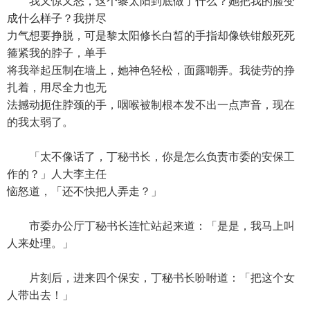
我又惊又怒，这个黎太阳到底做了什么？她把我的脸变
成什么样子？我拼尽
力气想要挣脱，可是黎太阳修长白皙的手指却像铁钳般死死
箍紧我的脖子，单手
将我举起压制在墙上，她神色轻松，面露嘲弄。我徒劳的挣
扎着，用尽全力也无
法撼动扼住脖颈的手，咽喉被制根本发不出一点声音，现在
的我太弱了。
「太不像话了，丁秘书长，你是怎么负责市委的安保工
作的？」人大李主任
恼怒道，「还不快把人弄走？」
市委办公厅丁秘书长连忙站起来道：「是是，我马上叫
人来处理。」
片刻后，进来四个保安，丁秘书长吩咐道：「把这个女
人带出去！」