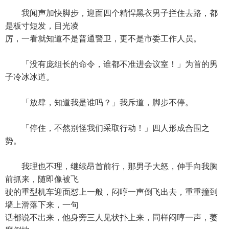
我闻声加快脚步，迎面四个精悍黑衣男子拦住去路，都
是板寸短发，目光凌
厉，一看就知道不是普通警卫，更不是市委工作人员。
「没有庞组长的命令，谁都不准进会议室！」为首的男
子冷冰冰道。
「放肆，知道我是谁吗？」我斥道，脚步不停。
「停住，不然别怪我们采取行动！」四人形成合围之
势。
我理也不理，继续昂首前行，那男子大怒，伸手向我胸
前抓来，随即像被飞
驶的重型机车迎面怼上一般，闷哼一声倒飞出去，重重撞到
墙上滑落下来，一句
话都说不出来，他身旁三人见状扑上来，同样闷哼一声，萎