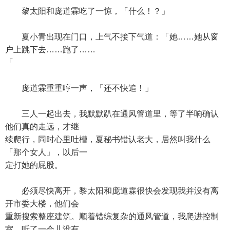
黎太阳和庞道霖吃了一惊，「什么！？」
夏小青出现在门口，上气不接下气道：「她……她从窗
户上跳下去……跑了……
「
庞道霖重重哼一声，「还不快追！」
三人一起出去，我默默趴在通风管道里，等了半响确认
他们真的走远，才继
续爬行，同时心里吐槽，夏秘书错认老大，居然叫我什么
「那个女人」，以后一
定打她的屁股。
必须尽快离开，黎太阳和庞道霖很快会发现我并没有离
开市委大楼，他们会
重新搜索整座建筑。顺着错综复杂的通风管道，我爬进控制
室，听了一会儿没有