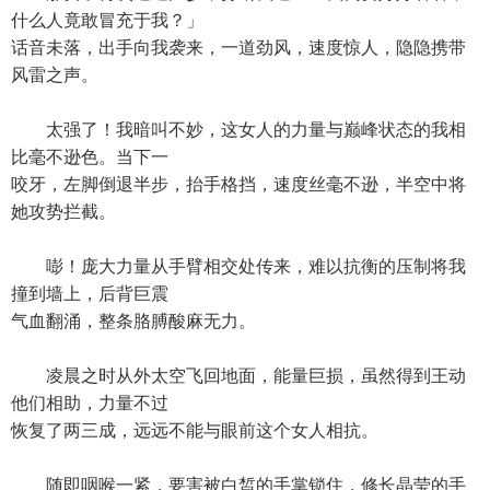
什么人竟敢冒充于我？」
话音未落，出手向我袭来，一道劲风，速度惊人，隐隐携带
风雷之声。
太强了！我暗叫不妙，这女人的力量与巅峰状态的我相
比毫不逊色。当下一
咬牙，左脚倒退半步，抬手格挡，速度丝毫不逊，半空中将
她攻势拦截。
嘭！庞大力量从手臂相交处传来，难以抗衡的压制将我
撞到墙上，后背巨震
气血翻涌，整条胳膊酸麻无力。
凌晨之时从外太空飞回地面，能量巨损，虽然得到王动
他们相助，力量不过
恢复了两三成，远远不能与眼前这个女人相抗。
随即咽喉一紧，要害被白皙的手掌锁住，修长晶莹的手