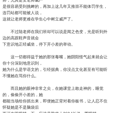
师，尤其是女老师威严
是很容易受到挑衅的，再加上这几年又推崇不能体罚学生，
连罚站都可能被人说，
这就让老师更难在学生心中树立威严了。
不过陆老师在我们班却可以说是闻之色变，光是听到外
边的高跟鞋声音就会
下意识地正经威坐，停下开小差的举动。
这一切都得益于她的那张毒嘴，她阴阳怪气起来就会让
你十分深刻地意识到，
她为什么是学语文的，引经据典，你没点文化甚至有可能听
不懂她在骂你什么。
而且她的眼神非常之尖，在她课堂上敢走神的，睡觉
的，偷偷开小差的，她
都能当场给你抓出来，即便她正背对着你板书，让人忍不住
怀疑她是不是脑袋后