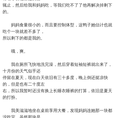
辄止，然后给我和妈妈吃，等我们吃不了了他再解决掉剩下
的。
妈妈食量很小的，而且要控制体型，这鸭子她估计也就
吃个一块就差不多了，
所以剩下的都是我的。
哦，爽。
我在厕所飞快地洗完澡，然后穿着短袖短裤就出来了，
十月份的天气似乎还
停留在夏天，现在白天依旧有三十多度，晚上倒还挺凉快
的，但是也有二十度左
右，所以我暂时还没有换上长睡衣睡裤的打算，依旧是夏天
的打扮。
我美滋滋地坐在桌前享用大餐，发现妈妈连她那一块都
没吃完，虽然那块是