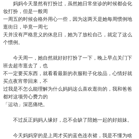
妈妈今天显然有打扮过，虽然她日常坐诊的时候都会化
妆打扮，但是一般周
一周五的时候会格外用心一些，因为这两天是她每周惯例地
逛街日，毕竟一周七
天并没有严格意义的休息日，她为了放松自己，就定了这么
个惯例。
今天周一，她自然就好好打扮了一下，晚上早点关门下
班去超市逛去了，也
不一定要买东西，就看看最新的衣服鞋子化妆品，心情好就
买点夜宵带回来，不
过我是不怎么能理解为什么妈妈这么喜欢逛街的，我和爸爸
都对这项劳心费力的
「运动」深恶痛绝。
不过反正妈妈人缘好，总不会缺了陪她一起的好姐妹。
今天妈妈穿的是上周才买的蓝色连衣裙，我是不懂为啥