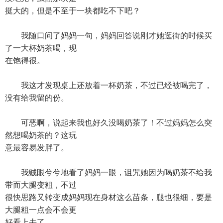
挺大的，但是不至于一块都吃不下吧？
我随口问了妈妈一句，妈妈回答说刚才她逛街的时候买
了一大杯奶茶喝，现
在饱得很。
我这才发现桌上还放着一杯奶茶，不过已经被喝完了，
没有给我留的份。
可恶啊，说起来我也好久没喝奶茶了！不过妈妈怎么突
然想喝奶茶的？这玩
意最容易发胖了。
我贼眼兮兮地看了妈妈一眼，诅咒她因为喝奶茶不给我
带而大腿变粗，不过
很快思路又转变成妈妈现在身材这么苗条，腿也很细，要是
大腿粗一点会不会更
好看上去了。