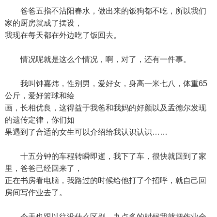
爸爸五指不沾阳春水，做出来的饭狗都不吃，所以我们
家的厨房就成了摆设，
我现在每天都在外边吃了饭回去。
情况呢就是这么个情况，啊，对了，还有一件事。
我叫钟嘉炜，性别男，爱好女，身高一米七八，体重65
公斤，爱好篮球和绘
画，长相优良，这得益于我爸和我妈的好颜以及孟德尔发现
的遗传定律，你们如
果遇到了合适的女生可以介绍给我认识认识……
十五分钟的车程转瞬即逝，我下了车，很快就回到了家
里，爸爸已经回来了，
正在书房看电脑，我路过的时候给他打了个招呼，就自己回
房间写作业去了。
今天也跟以往没什么区别，九点多的时候我就把作业全