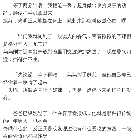
等了两分钟后，我把笔一丢，起身做出收拾桌子的动
静，顺便把手机拿出来
放好，光明正大地摆在床上，藏起来那就叫做贼心虚，嘿。
一出门我就闻到了一股诱人的香气，带着微微的辛辣但
是格外勾人，尤其是
妈妈刚才还拿出来放到碗里用微波炉加热过了，现在香气四
溢，挡都挡不住。
「先洗澡，等下再吃。」妈妈挥手赶我，但她自己却已
经拿着一块啃了起来，
一边吃一边皱眉直呼「好辣」，但是一点停下来的打算也没
有。
爸爸已经洗过了，坐在客厅看报纸，他就是那种很传统
的中年男人，也不会
馋嘴什么的，反正我是没发现过他有什么爱吃的东西，一般
有啥零食他都是浅尝