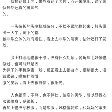
我翻到最上面，果然看到了照片，点开来发现，这个家
伙居然还真的挺帅气
的。
一头偏长的头发梳成偏分，不松不紧地撑起来，额头露
出一大半，剩下的都
被非常立体的刘海遮住，看上去非常的清爽，估计还打了发
胶。
脸上打理地也很干净，没有什么胡须，鬓角眉毛好像也
修过，也可能只是因
为探子的手机像素一般，反正看上去很白净，眼睛很大，没
戴眼镜，嘴角挂着微
微的笑容，看上去很自信，很阳光。
人也很高，不胖，也不算壮，偏瘦的类型，所以显得衣
服很修身，腿很长，
再加上也没穿校服，而是常服，风格偏韩式，和妈妈的审美