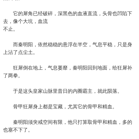
它的犀角已经破碎，深黑色的血液直流，头骨也凹陷下
去，像个大坑，血流
不止。
而秦明阳，依然稳稳的悬浮在半空，气息平稳，只是身
上沾了点尘土。
狂犀倒在地上，气息萎靡，秦明阳回到地面，给狂犀补
了两拳。
于是这头皇家山脉里昔日的内圈霸主，就此陨落。
骨甲狂犀身上都是宝藏，尤其它的骨甲和精血。
秦明阳须臾戒空间有限，他只打算取骨甲和精血，多的
也塞不下了。