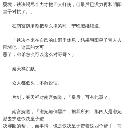
婴境，铁决竭尽全力才把四人打伤，但最后已没力再和明阳
皇子对抗了。」
在南宫婉渐渐把拳头攥紧时，宁晚淑继续道。
「铁决本来在自己的山洞里休息，结果明阳皇子带人去
围堵他，这真的太可
恶了，弟弟怎么可以这么对哥哥？」
秦天祥沉默。
众人都低头，不敢说话。
片刻，秦天祥对南宫婉道，「皇后，可有此事？」
南宫婉道，「淑妃颠倒黑白，据我所知，那四人是淑妃
派去护送铁决皇子进
决赛圈的帮手，而事情，也是铁决皇子带着这四个帮手，前