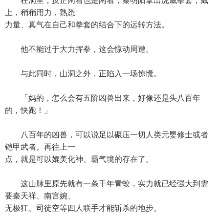
在洞里，反正闲着也是闲着，秦明阳拿出虎威拳套，戴
上，稍稍用力，熟悉
力量、真气在自己和拳套的结合下的运转方法。
他不能过于大力挥拳，这会惊动周遭。
与此同时，山洞之外，正陷入一场惊慌。
「妈的，怎么会有五阶凶兽出来，好像还是头八百年
的，快跑！」
八百年的凶兽，可以说足以碾压一切人类元婴修士或者
铠甲武者。再往上一
点，就是可以媲美化神、霸气境的存在了。
这山脉里原先就有一条千年青蛟，实力就已经强大到需
要秦天祥、南宫婉、
无极狂、司徒空等四人联手才能斩杀的地步。