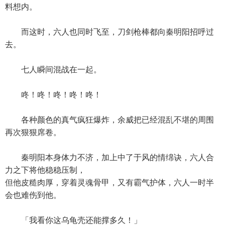
料想内。
而这时，六人也同时飞至，刀剑枪棒都向秦明阳招呼过
去。
七人瞬间混战在一起。
咚！咚！咚！咚！咚！
各种颜色的真气疯狂爆炸，余威把已经混乱不堪的周围
再次狠狠席卷。
秦明阳本身体力不济，加上中了于风的情绵诀，六人合
力之下将他稳稳压制，
但他皮糙肉厚，穿着灵魂骨甲，又有霸气护体，六人一时半
会也难伤到他。
「我看你这乌龟壳还能撑多久！」