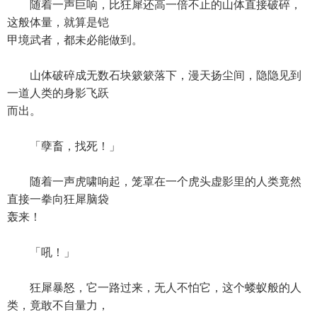
随着一声巨响，比狂犀还高一倍不止的山体直接破碎，
这般体量，就算是铠
甲境武者，都未必能做到。
山体破碎成无数石块簌簌落下，漫天扬尘间，隐隐见到
一道人类的身影飞跃
而出。
「孽畜，找死！」
随着一声虎啸响起，笼罩在一个虎头虚影里的人类竟然
直接一拳向狂犀脑袋
轰来！
「吼！」
狂犀暴怒，它一路过来，无人不怕它，这个蝼蚁般的人
类，竟敢不自量力，