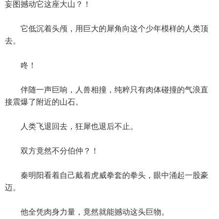
妄图撼动它这座大山？！
它低沉着头颅，用巨大的犀角向这个少年模样的人类顶
去。
咚！
伴随一声巨响，人兽相撞，纯粹只有肉体碰撞的气浪直
接震爆了附近的山石。
人类飞退回去，狂犀也退后不止。
双方竟然不分伯仲？！
秦明阳看着自己戴着虎威拳套的拳头，眼中涌起一股豪
迈。
他全凭肉身力量，竟然就能撼动这头巨物。