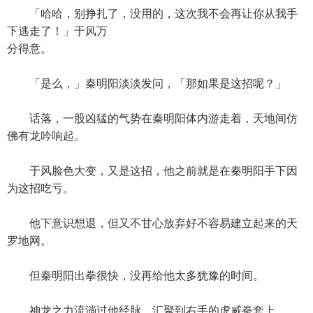
「哈哈，别挣扎了，没用的，这次我不会再让你从我手
下逃走了！」于风万
分得意。
「是么，」秦明阳淡淡发问，「那如果是这招呢？」
话落，一股凶猛的气势在秦明阳体内游走着，天地间仿
佛有龙吟响起。
于风脸色大变，又是这招，他之前就是在秦明阳手下因
为这招吃亏。
他下意识想退，但又不甘心放弃好不容易建立起来的天
罗地网。
但秦明阳出拳很快，没再给他太多犹豫的时间。
神龙之力流淌过他经脉，汇聚到右手的虎威拳套上。