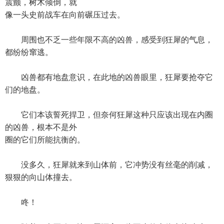
震颤，树木倾倒，就
像一头史前战车在向前碾压过去。
周围也不乏一些年限不高的凶兽，感受到狂犀的气息，
都纷纷窜逃。
凶兽都有地盘意识，在此地的凶兽眼里，狂犀要抢夺它
们的地盘。
它们本该誓死捍卫，但奈何狂犀这种只应该出现在内圈
的凶兽，根本不是外
圈的它们所能抗衡的。
没多久，狂犀就来到山体前，它冲势没有丝毫的削减，
狠狠的向山体撞去。
咚！