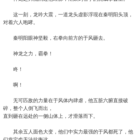
这一刻，龙吟大震，一道龙头虚影浮现在秦明阳头顶，
对着六人咆哮。
秦明阳眼神坚毅，右拳向前方的于风砸去。
神龙之力，霸拳！
咚！
啊！
无可匹敌的力量在于风体内肆虐，他五脏六腑直接破
碎，整个人倒飞而出，
直到砸在远处的一侧山体上，才滑落而下。
其余五人面色大变，他们中实力最强的于风都死了，他
们肯定也无法抗衡这