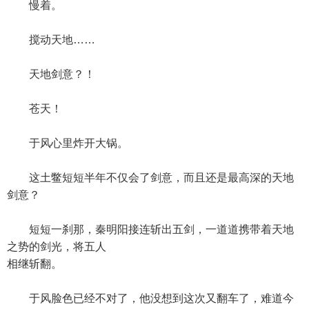
慢着。
搅动天地……
天地剑意？！
苍天！
于风心里炸开大锅。
这土鳖短短半年不仅会了剑意，而且还是最高深的天地
剑意？
短短一刹那，秦明阳接连斩出五剑，一道道携带着天地
之势的剑光，将五人
相继斩翻。
于风脸色已经不对了，他没想到这次又翻车了，难道今