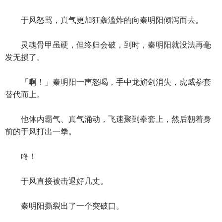
于风怒骂，真气更加狂轰滥炸的向秦明阳倾泻而去。
灵魂骨甲虽硬，但终归会破，到时，秦明阳就没法再毫
发无损了。
「啊！」秦明阳一声怒喝，手中龙旂剑消失，虎威拳套
替代而上。
他体内霸气、真气涌动，飞速聚到拳套上，然后朝着身
前的于风打出一拳。
咚！
于风直接被击退好几丈。
秦明阳撕裂出了一个突破口。