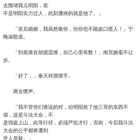
去围堵我儿明阳，若
不是明阳实力过人，此刻遭殃的就是他了。」
「皇后娘娘，我虽然敬你，但你也不能血口喷人！」宁
晚淑怒道。
「到底谁在胡搅蛮缠，自己心里有数！」南宫婉毫不让
步。
「好了，」秦天祥摆摆手。
两女噤声。
「我不管你们谁说的对，但明阳抢了他三哥的东西不
假，这是斗法大会，不
是强盗上山，此等行径，必须严惩才行，否则，今后我斗法
大会的公平都将遭到
世人质疑。」