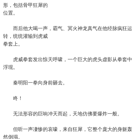
形，包括骨甲狂犀的
位置。
而后他大喝一声，霸气、冥火神龙真气在他经脉疯狂运
转，统统灌输到虎威
拳套上。
虎威拳套发出惊天呼啸，一个巨大的虎头虚影从拳套中
浮现。
秦明阳一拳向身前砸去。
咚！
无法形容的巨响冲天而起，天地仿佛要爆炸一般。
但听一声凄惨的哀嚎，来自狂犀，它整个庞大的身躯轰
然倒塌。