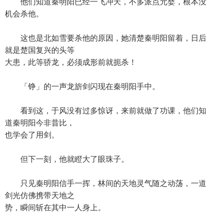
他们知道秦明阳已经一飞冲天，不多派点元婴，根本没
机会杀他。
这也是北如雪要杀他的原因，她清楚秦明阳留着，日后
就是楚国复兴的头等
大患，此等骄龙，必须成形前就扼杀！
「铮」的一声龙旂剑闪现在秦明阳手中。
看到这，于风没有过多惊讶，来前就做了功课，他们知
道秦明阳今非昔比，
也学会了用剑。
但下一刻，他就瞪大了眼珠子。
只见秦明阳信手一挥，林间的天地灵气随之动荡，一道
剑光仿佛携带天地之
势，瞬间斩在其中一人身上。