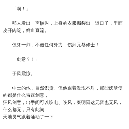
「啊！」
那人发出一声惨叫，上身的衣服撕裂出一道口子，里面
皮开肉绽，鲜血直流。
仅凭一剑，不借任何外力，伤到元婴修士！
「剑意？！」
于风震惊。
中土的他，自然识货。但他跟着发现不对，那些妖孽使
的都是什么雷霆剑意，
狂风剑意，出手间可以唤电、唤风，秦明阳这无雷也无风，
什么都无，只有此间
天地灵气跟着涌动了一下……