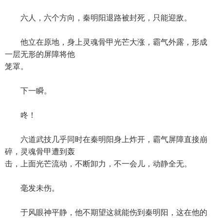
六人，六个方向，秦明阳退路被封死，只能迎敌。
他立在原地，身上灵魂骨甲光芒大涨，霸气外露，形成
一层无形的屏障将他
笼罩。
下一瞬。
咚！
六道武技几乎同时在秦明阳身上炸开，霸气屏障直接崩
碎，灵魂骨甲遭到轰
击，上面光芒流动，不断卸力，不一会儿，动静全无。
毫发未伤。
于风眼神平静，他不期望这就能伤到秦明阳，这在他的